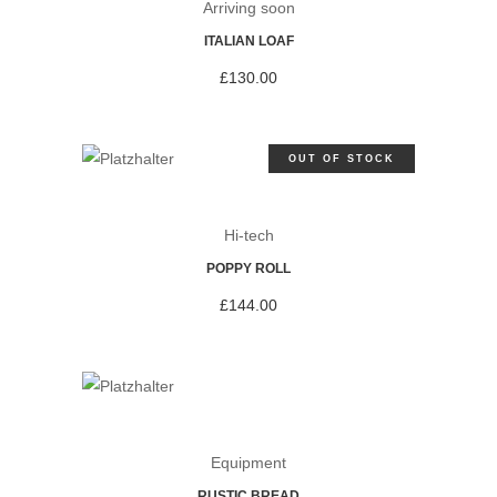
Arriving soon
ITALIAN LOAF
£
130.00
OUT OF STOCK
Hi-tech
POPPY ROLL
£
144.00
Equipment
RUSTIC BREAD